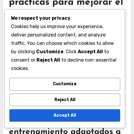
prácticas para mejorar el
rendimiento de los
We respect your privacy
jugadores?
Cookies help us improve your experience,
deliver personalized content, and analyze
Mejorar el rendimiento de los jugadores en el
traffic. You can choose which cookies to allow
rugby implica una combinación de
by clicking
Customize
. Click
Accept All
to
entrenamiento adaptado, nutrición adecuada y
consent or
Reject All
to decline non-essential
estrategias de recuperación efectivas. Cada
cookies.
aspecto juega un papel crítico en la mejora de
las capacidades generales de los jugadores,
Customize
particularmente al considerar sus posiciones
Reject All
específicas en el campo.
Accept All
Regímenes de
entrenamiento adaptados a