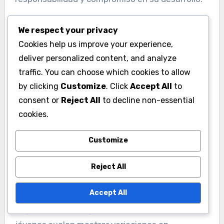
puede mejorar el rendimiento del equipo. Anime
a los jugadores a hacerse responsables de sus
We respect your privacy
indicadores y a comprender cómo su
Cookies help us improve your experience,
entrenamiento impacta su rendimiento en el
deliver personalized content, and analyze
campo. Este enfoque fomenta un sentido de
traffic. You can choose which cookies to allow
responsabilidad y compromiso en su desarrollo.
by clicking
Customize
. Click
Accept All
to
consent or
Reject All
to decline non-essential
cookies.
Customize
¿Cómo varían los
indicadores de
Reject All
rendimiento según el
Accept All
grupo de edad en el