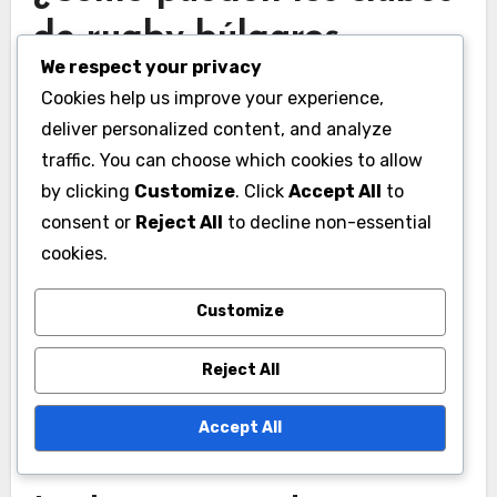
de rugby búlgaros
We respect your privacy
mejorar sus métricas de
Cookies help us improve your experience,
rendimiento?
deliver personalized content, and analyze
traffic. You can choose which cookies to allow
Los clubes de rugby búlgaros pueden mejorar
by clicking
Customize
. Click
Accept All
to
sus métricas de rendimiento adoptando
consent or
Reject All
to decline non-essential
programas de entrenamiento estructurados,
cookies.
aprovechando la tecnología para el análisis y
refinando las estrategias de reclutamiento y
Customize
desarrollo. Estos enfoques ayudan a los clubes a
Reject All
identificar fortalezas y debilidades, optimizar el
rendimiento de los jugadores y construir un
Accept All
equipo más competitivo.