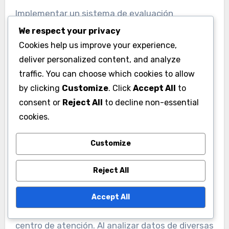
Implementar un sistema de evaluación
estandarizado basado en analítica puede
We respect your privacy
promover la equidad y la transparencia. Esto
Cookies help us improve your experience,
asegura que todos los jugadores tengan
deliver personalized content, and analyze
traffic. You can choose which cookies to allow
oportunidades iguales para mostrar sus
by clicking
Customize
. Click
Accept All
to
habilidades, independientemente de su origen o
consent or
Reject All
to decline non-essential
experiencia previa.
cookies.
Identificación de talento
Customize
potencial a través de la
Reject All
analítica
La analítica puede descubrir talento oculto al
Accept All
evaluar a jugadores que pueden no estar en el
centro de atención. Al analizar datos de diversas