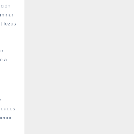
ición
ominar
tilezas
ón
e a
e
lidades
erior