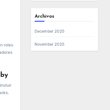
Archivos
December 2025
November 2025
n roles
nadores
gby
ncluir
acks,