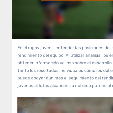
En el rugby juvenil, entender las posiciones de los jugadores es crucial para optimizar la estrategia y el
rendimiento del equipo. Al utilizar análisis, lo
obtener información valiosa sobre el desarrollo
tanto los resultados individuales como los del
puede apoyar aún más el seguimiento del rendim
jóvenes atletas alcancen su máximo potencial 