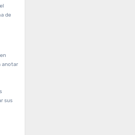
el
ma de
 en
n anotar
s
ar sus