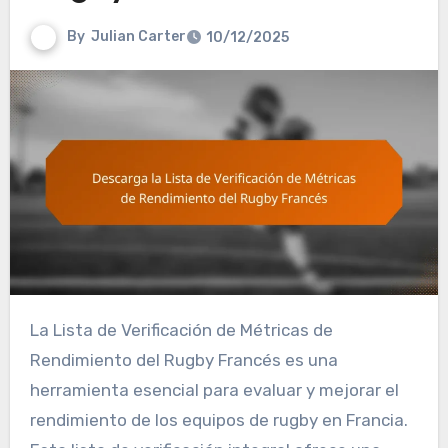
By
Julian Carter
10/12/2025
La Lista de Verificación de Métricas de
Rendimiento del Rugby Francés es una
herramienta esencial para evaluar y mejorar el
rendimiento de los equipos de rugby en Francia.