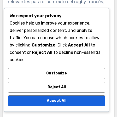
relevantes para el contexto del rugby francés,
haciéndola particularmente útil para
We respect your privacy
entrenadores y analistas en Francia.
Cookies help us improve your experience,
deliver personalized content, and analyze
Especificidad de las
traffic. You can choose which cookies to allow
métricas
by clicking
Customize
. Click
Accept All
to
consent or
Reject All
to decline non-essential
La lista de verificación incluye métricas
cookies.
adaptadas a los aspectos únicos del rugby
francés, como la disciplina táctica y el
Customize
acondicionamiento físico. Esta especificidad
permite a los entrenadores evaluar el
Reject All
rendimiento en áreas que son críticas para el
éxito en la liga francesa y competiciones
Accept All
internacionales.