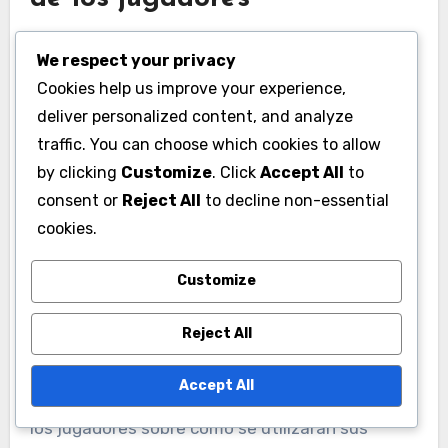
La privacidad de los datos de los jugadores es
We respect your privacy
una preocupación significativa en la evaluación
Cookies help us improve your experience,
de métricas de rendimiento. Recopilar y
deliver personalized content, and analyze
almacenar información sensible requiere
traffic. You can choose which cookies to allow
adherirse a regulaciones locales y estándares
by clicking
Customize
. Click
Accept All
to
éticos. En Vietnam, las organizaciones deben
consent or
Reject All
to decline non-essential
asegurar el cumplimiento de las leyes de
cookies.
protección de datos para salvaguardar la
información de los jugadores.
Customize
Reject All
Los equipos deben implementar estrictos
controles de acceso a los datos y anonimizar la
Accept All
información siempre que sea posible. Educar a
los jugadores sobre cómo se utilizarán sus