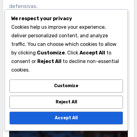
defensivas.
We respect your privacy
Para mejorar la velocidad, incorpora ejercicios de
Cookies help us improve your experience,
sprint y entrenamiento de agilidad en las
deliver personalized content, and analyze
sesiones de práctica. Monitorear el progreso a
traffic. You can choose which cookies to allow
través de sprints cronometrados puede ayudar
by clicking
Customize
. Click
Accept All
to
a identificar áreas de mejora y motivar a los
consent or
Reject All
to decline non-essential
cookies.
jugadores a aumentar su velocidad en el campo.
Customize
Reject All
Accept All