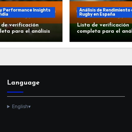
y Performance Insights
Análisis de Rendimiento
ndia
Rugby en España
 de verificación
Lista de verificación
eta para el análisis
completa para el anál
endimiento en rugby
del rendimiento del r
ilandia
en España
Language
English
▾